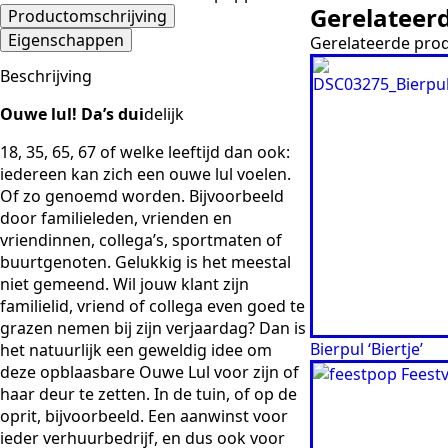
Gerelateer
Productomschrijving
Eigenschappen
Gerelateerde pro
Beschrijving
Ouwe lul! Da’
s
dui
delijk
18, 35
, 6
5, 67 of welke leeftijd dan ook:
iedereen kan zich een ouwe
lul voelen.
Of zo genoemd worden. Bijvoorbeeld
door familieleden, vrienden en
vriendinne
n
, collega’s, sp
or
tmaten of
buurtgenoten
.
Gelukkig is het meestal
niet gemeend. Wil jouw klant zijn
familielid,
vriend of
col
lega even goed te
grazen nemen bij zijn verjaardag? Dan is
Bierpul ‘Biertje’
het natuurlijk een geweldig idee om
deze opblaasbare Ouwe Lul
voor zijn of
haar deur te zetten. In de tuin, of op de
oprit,
bijvoorbeeld. Een aanwinst voor
ieder verhuurbed
r
ijf, en dus ook
v
oor