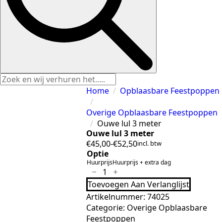
Home
Opblaasbare Feestpoppen
Overige Opblaasbare Feestpoppen
Ouwe lul 3 meter
Ouwe lul 3 meter
€
45,00
-
€
52,50
incl. btw
Prijsklasse:
Optie
€45,00
Huurprijs
Huurprijs + extra dag
Ouwe
tot
lul
€52,50
Toevoegen Aan Verlanglijst
3
meter
Artikelnummer:
74025
aantal
Categorie:
Overige Opblaasbare
Feestpoppen