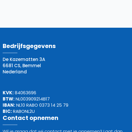
Bedrijfsgegevens
De Kazematten 3A
6681 CS, Bemmel
Nederland
KVK:
84063696
BTW:
NL003909214B17
IBAN:
NL10 RABO 0373 14 25 79
BIC:
RABONL2U
Contact opnemen
Wil je graag dat wij contact met je opnemen? Laat dan