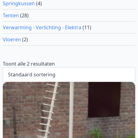
Springkussen
(4)
Tenten
(28)
Verwarming - Verlichting - Elektra
(11)
Vloeren
(2)
Toont alle 2 resultaten