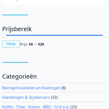
Prijsbereik
Min.
Max.
Filter
Prijs:
€0
—
€20
prijs
prijs
Categorieën
Biertapinstallaties en Koelingen
(8)
Feestbogen & Skydancers
(33)
Koffie - Thee - Koken - BBQ - Grill e.d.
(25)