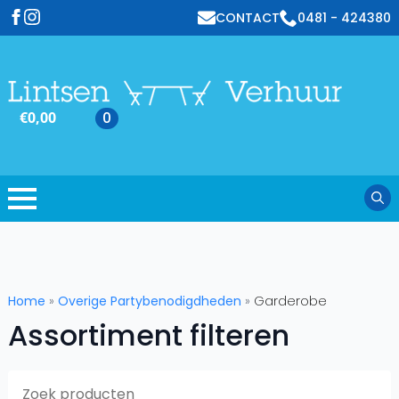
CONTACT
0481 - 424380
€
0,00
0
Sear
for:
Home
»
Overige Partybenodigdheden
»
Garderobe
Assortiment filteren
S
f