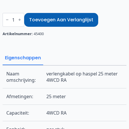
Verlengkabel
op
Toevoegen Aan Verlanglijst
haspel
25
meter
Artikelnummer:
45400
4WCD
RA
aantal
Eigenschappen
Naam
verlengkabel op haspel 25 meter
omschrijving:
4WCD RA
Afmetingen:
25 meter
Capaciteit:
4WCD RA