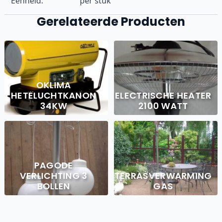
Eenheid:
per stuk
Gerelateerde Producten
OKLIMA
HETELUCHTKANON
ELECTRISCHE HEATER
34KW
2100 WATT
PAGODE
VERLICHTING 3
TERRASVERWARMING
BOLLEN
GAS