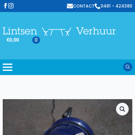
CONTACT
0481 - 424380
€
0,00
0
Sear
for: