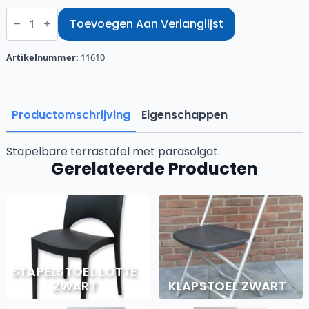
Stapeltafel
wit
Toevoegen Aan Verlanglijst
70
cm
Ø
Artikelnummer:
11610
aantal
Productomschrijving
Eigenschappen
Stapelbare terrastafel met parasolgat.
Gerelateerde Producten
STAPELSTOEL LOTTE
ZWART
KLAPSTOEL ZWART