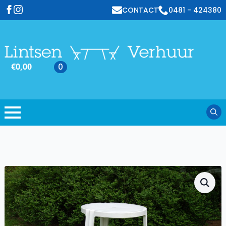
CONTACT
0481 - 424380
€
0,00
0
Sear
for: