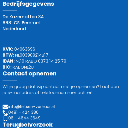
Bedrijfsgegevens
De Kazematten 3A
6681 CS, Bemmel
Nederland
KVK:
84063696
BTW:
NL003909214B17
IBAN:
NL10 RABO 0373 14 25 79
BIC:
RABONL2U
Contact opnemen
Wil je graag dat wij contact met je opnemen? Laat dan
je e-mailadres of telefoonnummer achter!
info@lintsen-verhuur.nl
0481 - 424 380
06 - 4644 3649
Terugbelverzoek