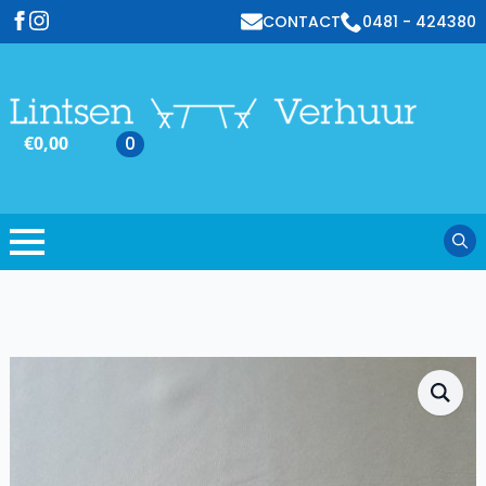
CONTACT
0481 - 424380
€
0,00
0
Sear
for: