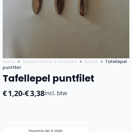
Home
Servies, Bestek & Glaswerk
Bestek
Tafellepel
puntfilet
Tafellepel puntfilet
€
1,20
-
€
3,38
incl. btw
Prijsklasse:
€1,20
tot
€3,38
Huurprijs per 6 stuks