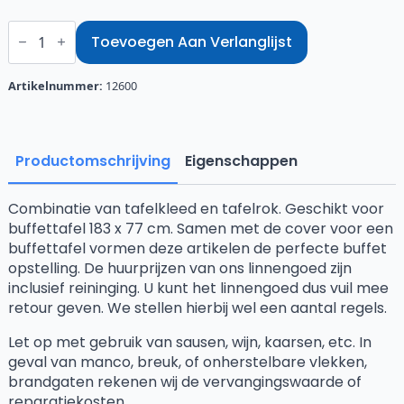
Buffettafel
rok
Toevoegen Aan Verlanglijst
183
x
77
Artikelnummer:
12600
cm
wit
aantal
Productomschrijving
Eigenschappen
Combinatie van tafelkleed en tafelrok. Geschikt voor
buffettafel 183 x 77 cm. Samen met de cover voor een
buffettafel vormen deze artikelen de perfecte buffet
opstelling. De huurprijzen van ons linnengoed zijn
inclusief reininging. U kunt het linnengoed dus vuil mee
retour geven. We stellen hierbij wel een aantal regels.
Let op met gebruik van sausen, wijn, kaarsen, etc. In
geval van manco, breuk, of onherstelbare vlekken,
brandgaten rekenen wij de vervangingswaarde of
reparatiekosten.