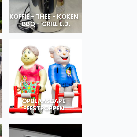
KOFFIE - THEE - KOKEN
- BBQ - GRILL E.D.
OPBLAASBARE
FEESTPOPPEN