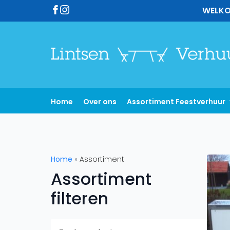
WELKO
Home
Over ons
Assortiment Feestverhuur
Home
»
Assortiment
Assortiment
filteren
Searc