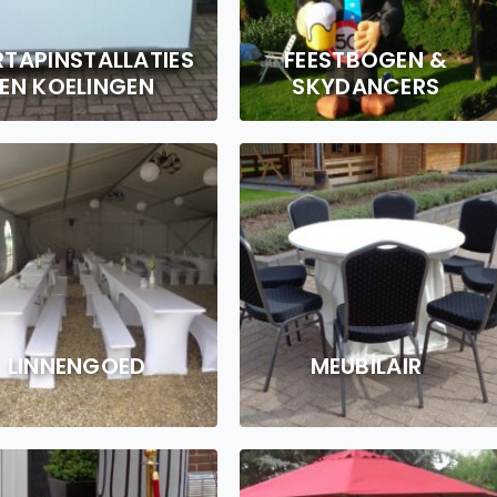
RTAPINSTALLATIES
FEESTBOGEN &
EN KOELINGEN
SKYDANCERS
LINNENGOED
MEUBILAIR