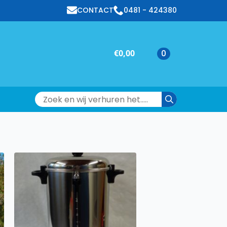
CONTACT
0481 - 424380
€
0,00
0
Search
for: