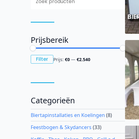
for:
BIE
Prijsbereik
Min.
Max.
Filter
Prijs:
€0
—
€2.540
prijs
prijs
Categorieën
Biertapinstallaties en Koelingen
(8)
Feestbogen & Skydancers
(33)