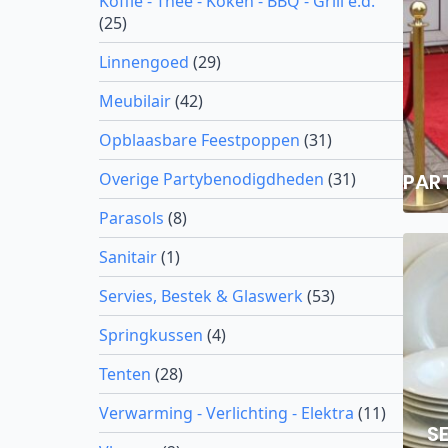
Koffie - Thee - Koken - BBQ - Grill e.d.
(25)
Linnengoed
(29)
Meubilair
(42)
Opblaasbare Feestpoppen
(31)
Overige Partybenodigdheden
(31)
PAR
Parasols
(8)
Sanitair
(1)
Servies, Bestek & Glaswerk
(53)
Springkussen
(4)
Tenten
(28)
Verwarming - Verlichting - Elektra
(11)
SE