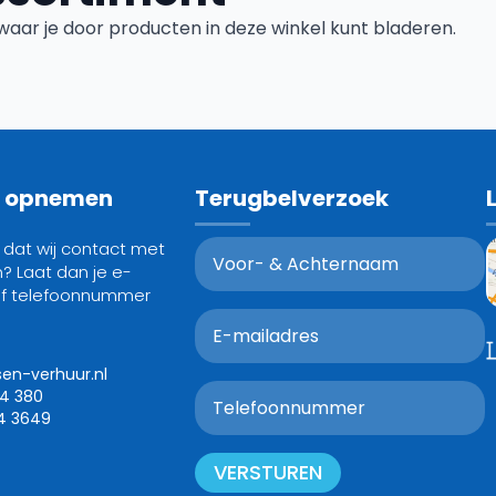
s waar je door producten in deze winkel kunt bladeren.
t opnemen
Terugbelverzoek
g dat wij contact met
? Laat dan je e-
of telefoonnummer
sen-verhuur.nl
24 380
4 3649
VERSTUREN