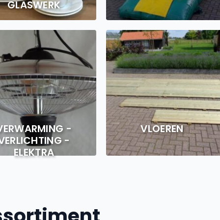
GLASWERK
VERWARMING -
VLOEREN
VERLICHTING -
ELEKTRA
ssortiment