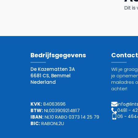
Dit i
Bedrijfsgegevens
Contac
De Kazematten 3A
Wil je graa
6681 CS, Bemmel
je opnemen
Nederland
mailadres 
achter!
KVK:
84063696
info@lint
0481 - 4
BTW:
NL003909214B17
06 - 464
IBAN:
NL10 RABO 0373 14 25 79
BIC:
RABONL2U