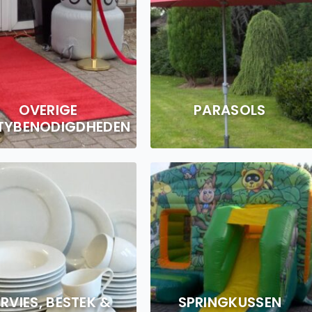
OVERIGE
PARASOLS
TYBENODIGDHEDEN
RVIES, BESTEK &
SPRINGKUSSEN