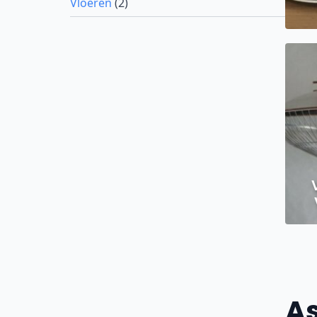
Vloeren
(2)
A