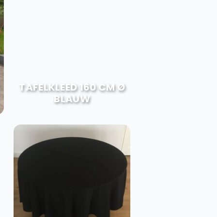
TAFELKLEED 160 CM Ø
BLAUW