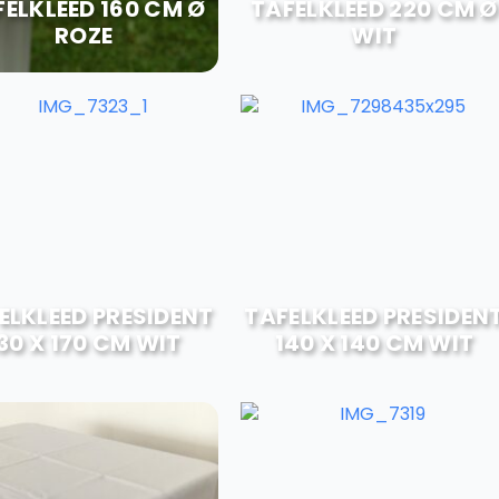
FELKLEED 160 CM Ø
TAFELKLEED 220 CM Ø
ROZE
WIT
ELKLEED PRESIDENT
TAFELKLEED PRESIDEN
30 X 170 CM WIT
140 X 140 CM WIT