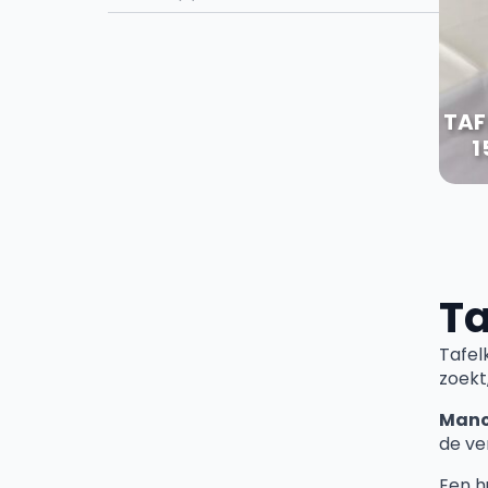
TAF
1
Ta
Tafel
zoekt
Manc
de ve
Een h