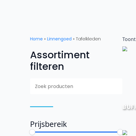
Home
»
Linnengoed
»
Tafelkleden
Toont 
Assortiment
filteren
Searc
for:
BUF
Prijsbereik