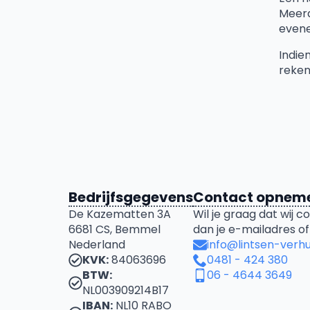
Meerd
evene
Indie
reken
Bedrijfsgegevens
Contact opnem
De Kazematten 3A
Wil je graag dat wij
6681 CS, Bemmel
dan je e-mailadres o
Nederland
info@lintsen-verhu
KVK:
84063696
0481 - 424 380
BTW:
06 - 4644 3649
NL003909214B17
IBAN:
NL10 RABO