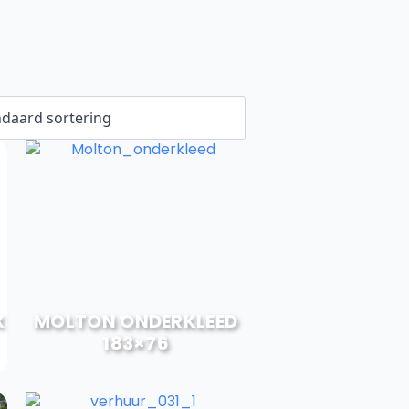
X
MOLTON ONDERKLEED
183×76