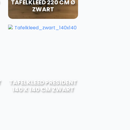
TAFELKLEED 220 CM Ø
ZWART
T
TAFELKLEED PRESIDENT
140 X 140 CM ZWART