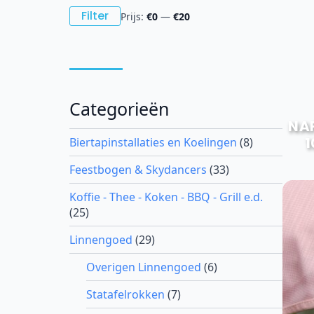
Min.
Max.
Filter
Prijs:
€0
—
€20
prijs
prijs
Categorieën
NA
1
Biertapinstallaties en Koelingen
(8)
Feestbogen & Skydancers
(33)
Koffie - Thee - Koken - BBQ - Grill e.d.
(25)
Linnengoed
(29)
Overigen Linnengoed
(6)
Statafelrokken
(7)