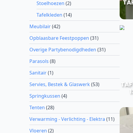
TA
Stoelhoezen
(2)
Tafelkleden
(14)
Meubilair
(42)
Opblaasbare Feestpoppen
(31)
Overige Partybenodigdheden
(31)
Parasols
(8)
Sanitair
(1)
TAF
Servies, Bestek & Glaswerk
(53)
1
Springkussen
(4)
Tenten
(28)
Verwarming - Verlichting - Elektra
(11)
Vloeren
(2)