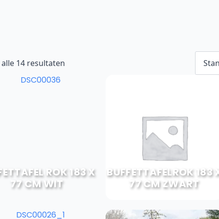
alle 14 resultaten
h
FETTAFEL ROK 183 X
BUFFETTAFELROK 183 
77 CM WIT
77 CM ZWART