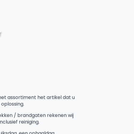
T
het assortiment het artikel dat u
 oplossing.
ekken / brandgaten rekenen wij
clusief reiniging.
uiksdag, een ophaaldag.