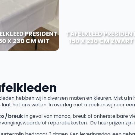
ELKLEED PRESIDENT
TAFELKLEED PRESIDEN
50 X 230 CM WIT
150 X 230 CM ZWART
felkleden
kleden hebben wij in diversen maten en kleuren. Mist u in 
, laat het ons weten. In overleg met u zoeken wij naar een
o / breuk
In geval van manco, breuk of onherstelbare vl
rvangingswaarde of reparatiekosten. De huurprijzen zijn in
uurtermijn bedraagt 3 dagen. Een leveringsdag, een gebr