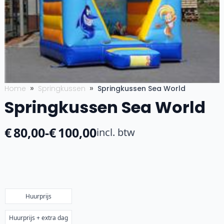
Home
Springkussen
Springkussen Sea World
Springkussen Sea World
€
80,00
-
€
100,00
incl. btw
Prijsklasse:
€80,00
tot
€100,00
Huurprijs
Huurprijs + extra dag