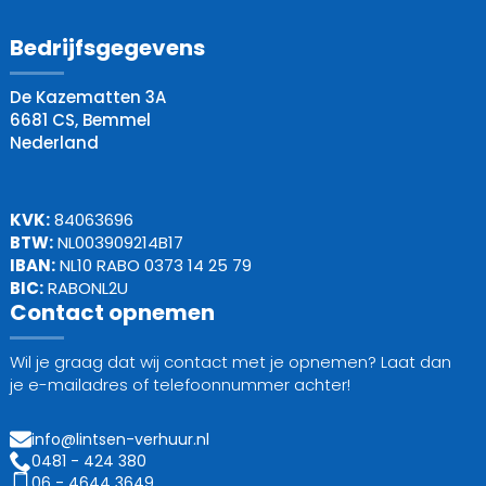
Bedrijfsgegevens
De Kazematten 3A
6681 CS, Bemmel
Nederland
KVK:
84063696
BTW:
NL003909214B17
IBAN:
NL10 RABO 0373 14 25 79
BIC:
RABONL2U
Contact opnemen
Wil je graag dat wij contact met je opnemen? Laat dan
je e-mailadres of telefoonnummer achter!
info@lintsen-verhuur.nl
0481 - 424 380
06 - 4644 3649