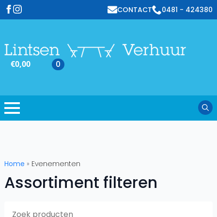
CONTACT
0481 - 424380
€
0,00
0
Sear
for:
Home
»
Evenementen
Assortiment filteren
S
f