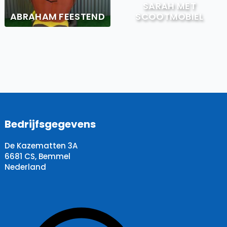
SARAH MET
ABRAHAM FEESTEND
SCOOTMOBIEL
Bedrijfsgegevens
De Kazematten 3A
6681 CS, Bemmel
Nederland