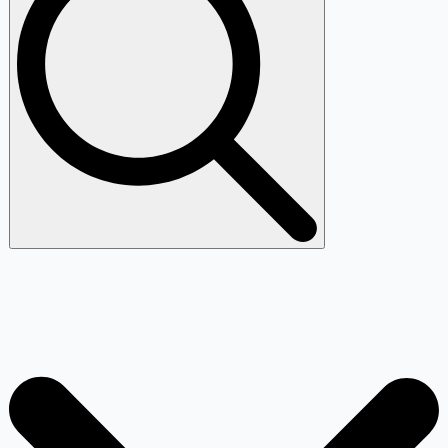
Search
for: