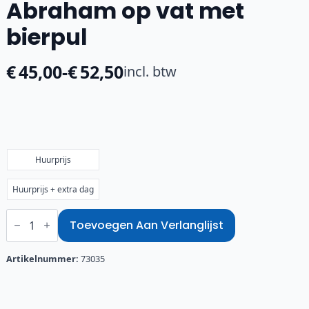
Abraham op vat met
bierpul
€
45,00
-
€
52,50
incl. btw
Prijsklasse:
€45,00
tot
€52,50
Huurprijs
Huurprijs + extra dag
Abraham
op
Toevoegen Aan Verlanglijst
vat
met
bierpul
Artikelnummer:
73035
aantal