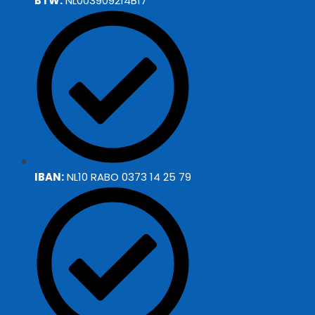
BTW:
NL003909214B17
IBAN:
NL10 RABO 0373 14 25 79