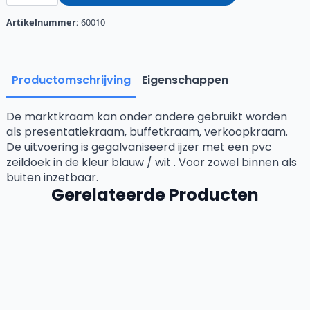
met
blauw
Artikelnummer:
60010
wit
pvc
zeil
aantal
Productomschrijving
Eigenschappen
De marktkraam kan onder andere gebruikt worden
als presentatiekraam, buffetkraam, verkoopkraam.
De uitvoering is gegalvaniseerd ijzer met een pvc
zeildoek in de kleur blauw / wit . Voor zowel binnen als
buiten inzetbaar.
Gerelateerde Producten