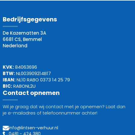
Bedrijfsgegevens
De Kazematten 3A
6681 CS, Bemmel
Nederland
KVK:
84063696
BTW:
NL003909214B17
IBAN:
NL10 RABO 0373 14 25 79
BIC:
RABONL2U
Contact opnemen
Wil je graag dat wij contact met je opnemen? Laat dan
je e-mailadres of telefoonnummer achter!
info@lintsen-verhuur.nl
0481 - 424 380