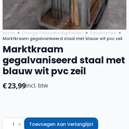
Home
Overige Partybenodigdheden
Partykramen
Marktkraam gegalvaniseerd staal met blauw wit pvc zeil
Marktkraam
gegalvaniseerd staal met
blauw wit pvc zeil
€
23,99
incl. btw
Marktkraam
gegalvaniseerd
Toevoegen Aan Verlanglijst
staal