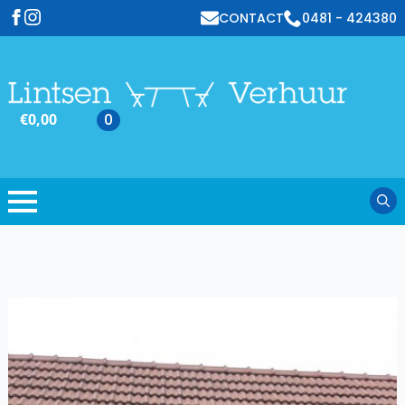
CONTACT
0481 - 424380
€
0,00
0
Sear
for: