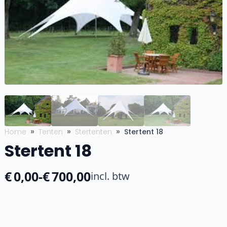
Home
Tenten
Stertenten
Stertent 18
Stertent 18
€
0,00
-
€
700,00
incl. btw
Prijsklasse:
€0,00
tot