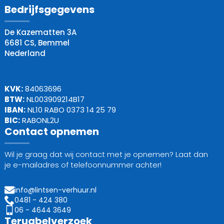
Bedrijfsgegevens
De Kazematten 3A
6681 CS, Bemmel
Nederland
KVK:
84063696
BTW:
NL003909214B17
IBAN:
NL10 RABO 0373 14 25 79
BIC:
RABONL2U
Contact opnemen
Wil je graag dat wij contact met je opnemen? Laat dan
je e-mailadres of telefoonnummer achter!
info@lintsen-verhuur.nl
0481 - 424 380
06 - 4644 3649
Terugbelverzoek