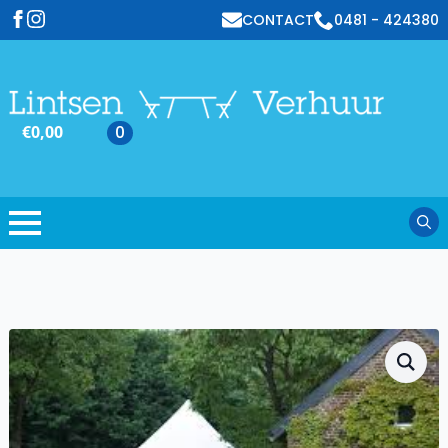
CONTACT
0481 - 424380
€
0,00
0
Sear
for: