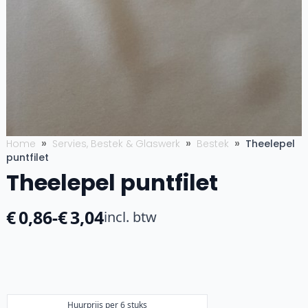
Home
Servies, Bestek & Glaswerk
Bestek
Theelepel
puntfilet
Theelepel puntfilet
€
0,86
-
€
3,04
incl. btw
Prijsklasse:
€0,86
tot
€3,04
Huurprijs per 6 stuks