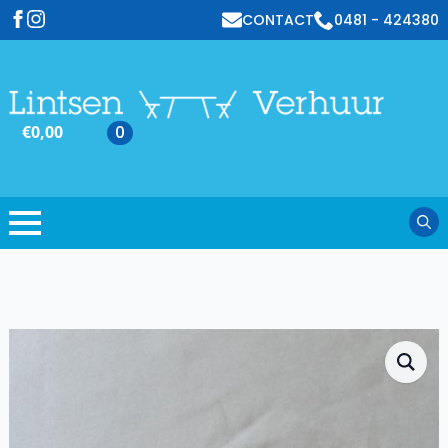
CONTACT
0481 - 424380
€
0,00
0
Sear
for: