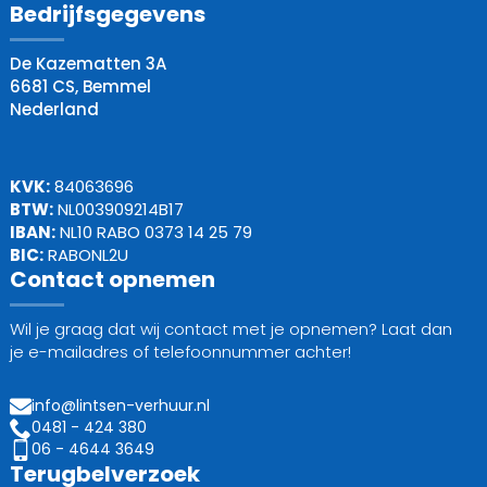
Bedrijfsgegevens
De Kazematten 3A
6681 CS, Bemmel
Nederland
KVK:
84063696
BTW:
NL003909214B17
IBAN:
NL10 RABO 0373 14 25 79
BIC:
RABONL2U
Contact opnemen
Wil je graag dat wij contact met je opnemen? Laat dan
je e-mailadres of telefoonnummer achter!
info@lintsen-verhuur.nl
0481 - 424 380
06 - 4644 3649
Terugbelverzoek