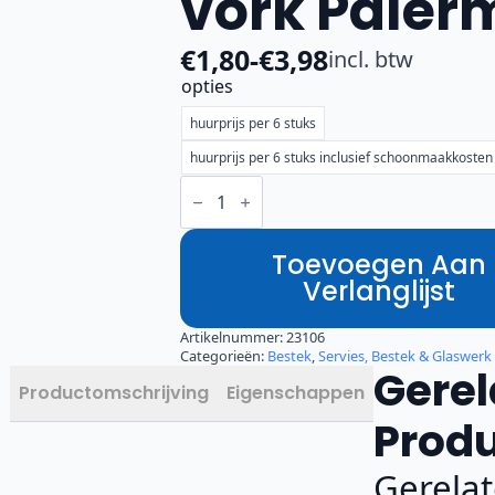
vork Paler
€
1,80
-
€
3,98
incl. btw
Prijsklasse:
opties
€1,80
huurprijs per 6 stuks
tot
huurprijs per 6 stuks inclusief schoonmaakkosten
€3,98
Voorgerecht
vork
Palermo
aantal
Toevoegen Aan
Verlanglijst
Artikelnummer:
23106
Categorieën:
Bestek
,
Servies, Bestek & Glaswerk
Gerel
Productomschrijving
Eigenschappen
Prod
Gerela