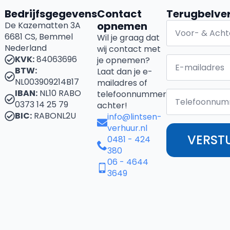
Bedrijfsgegevens
Contact
Terugbelve
opnemen
De Kazematten 3A
6681 CS, Bemmel
Wil je graag dat
Nederland
wij contact met
KVK:
84063696
je opnemen?
BTW:
Laat dan je e-
NL003909214B17
mailadres of
IBAN:
NL10 RABO
telefoonnummer
0373 14 25 79
achter!
BIC:
RABONL2U
info@lintsen-
verhuur.nl
VERST
0481 - 424
380
06 - 4644
3649