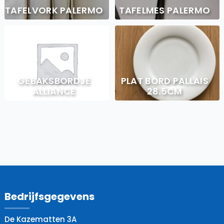
TAFELVORK PALERMO
TAFELMES PALERMO
GEBAKSBORDJE
PLAT BORD PALLAIS
ALLIANCE
28.5CM
Bedrijfsgegevens
De Kazematten 3A