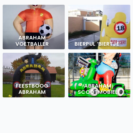
ABRAHAM
VOETBALLER
BIERPUL ‘BIERTJE’
FEESTBOOG
ABRAHAM
ABRAHAM
SCOOTMOBIEL