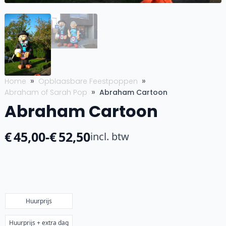
Home
Opblaasbare Feestpoppen
Abraham of Sarah Pop
Abraham Cartoon
Abraham Cartoon
€
45,00
-
€
52,50
incl. btw
Prijsklasse:
€45,00
tot
€52,50
Huurprijs
Huurprijs + extra dag