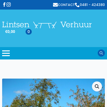
CONTACT
0481 - 424380
€
0,00
0
Sear
for: