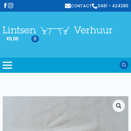
CONTACT
0481 - 424380
€
0,00
0
Sear
for: