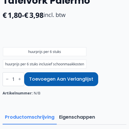
Tafelvork Palermo
€
1,80
-
€
3,98
incl. btw
Prijsklasse:
€1,80
tot
€3,98
huurprijs per 6 stuks
huurprijs per 6 stuks inclusief schoonmaakkosten
Tafelvork
Palermo
Toevoegen Aan Verlanglijst
aantal
Artikelnummer:
N/B
Productomschrijving
Eigenschappen