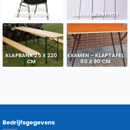
LUXE STOEL
STACKCHAIR
BARKRUK TRENDY
KLAPBANK 25 X 220
EXAMEN – KLAPTAFEL
CM
60 X 90 CM
Bedrijfsgegevens