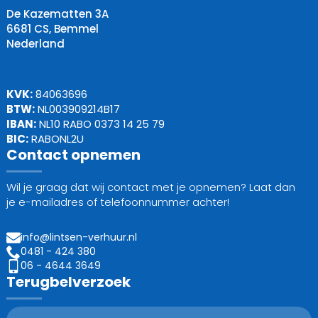
De Kazematten 3A
6681 CS, Bemmel
Nederland
KVK:
84063696
BTW:
NL003909214B17
IBAN:
NL10 RABO 0373 14 25 79
BIC:
RABONL2U
Contact opnemen
Wil je graag dat wij contact met je opnemen? Laat dan
je e-mailadres of telefoonnummer achter!
info@lintsen-verhuur.nl
0481 - 424 380
06 - 4644 3649
Terugbelverzoek