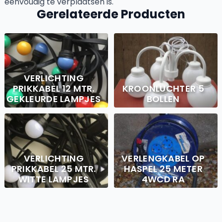
eenvoudig te verplaatsen is.
Gerelateerde Producten
VERLICHTING
PRIKKABEL 12 MTR.
KROONLUCHTER 5
GEKLEURDE LAMPJES
BOLLEN
VERLICHTING
VERLENGKABEL OP
PRIKKABEL 25 MTR.
HASPEL 25 METER
WITTE LAMPJES
4WCD RA