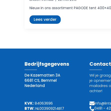
Nieuw in ons assortiment PAGODE tent 400×400
Lees verder
Bedrijfsgegevens
Contac
De Kazematten 3A
Wil je graa
6681 CS, Bemmel
je opnemen
Nederland
mailadres 
achter!
KVK:
84063696
info@lint
0481 - 4
BTW:
NL003909214B17