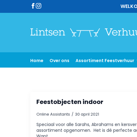
WELKO
Home
Over ons
Assortiment Feestverhuur
Feestobjecten indoor
Online Assistants
30 april 2021
Speciaal voor alle Sarahs, Abrahams en kersver
assortiment opgenomen. Het is dé perfecte aa
Want…