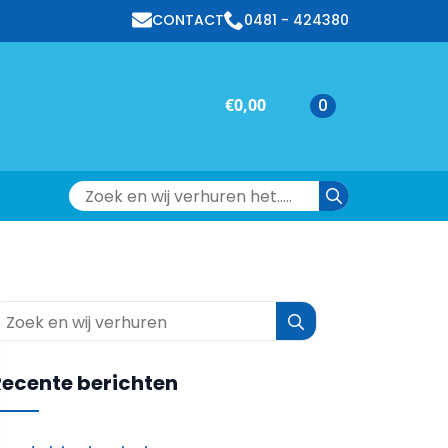
CONTACT
0481 - 424380
€
0,00
0
Search
for:
Search
for:
Recente berichten