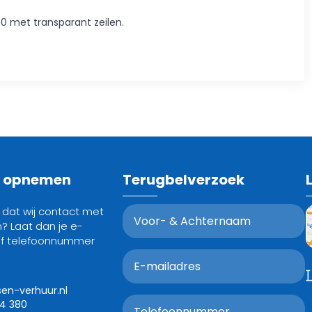
 met transparant zeilen.
t opnemen
Terugbelverzoek
g dat wij contact met
? Laat dan je e-
of telefoonnummer
sen-verhuur.nl
24 380