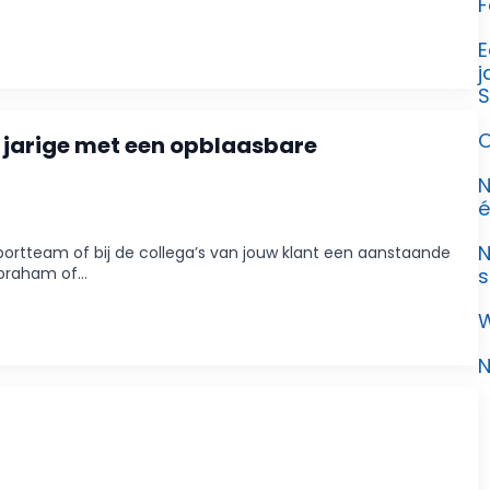
F
E
j
S
O
0 jarige met een opblaasbare
N
é
N
 sportteam of bij de collega’s van jouw klant een aanstaande
 Abraham of…
s
W
N