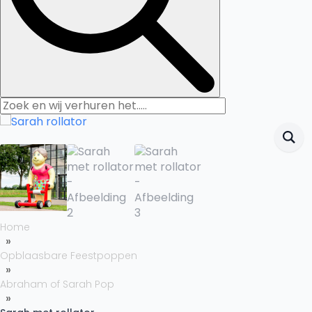
Home
Opblaasbare Feestpoppen
Abraham of Sarah Pop