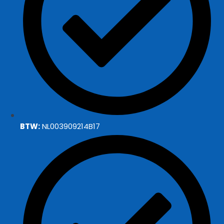
BTW:
NL003909214B17