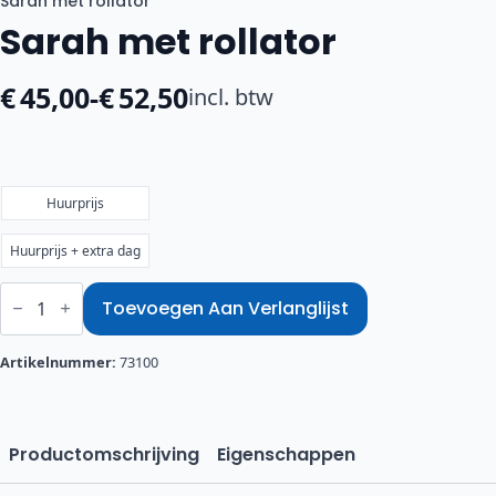
Sarah met rollator
Sarah met rollator
€
45,00
-
€
52,50
incl. btw
Prijsklasse:
€45,00
tot
€52,50
Huurprijs
Huurprijs + extra dag
Sarah
met
Toevoegen Aan Verlanglijst
rollator
aantal
Artikelnummer:
73100
Productomschrijving
Eigenschappen