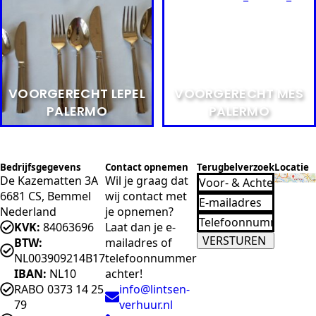
VOORGERECHT LEPEL
VOORGERECHT MES
PALERMO
PALERMO
Bedrijfsgegevens
Contact opnemen
Terugbelverzoek
Locatie
De Kazematten 3A
Wil je graag dat
6681 CS, Bemmel
wij contact met
Nederland
je opnemen?
KVK:
84063696
Laat dan je e-
VERSTUREN
BTW:
mailadres of
NL003909214B17
telefoonnummer
IBAN:
NL10
achter!
RABO 0373 14 25
info@lintsen-
79
verhuur.nl