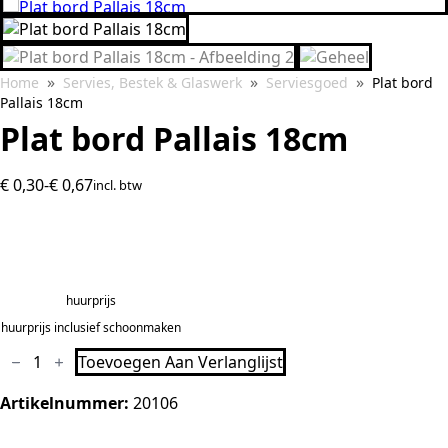
Search
for:
Home
Servies, Bestek & Glaswerk
Serviesgoed
Plat bord
Pallais 18cm
Plat bord Pallais 18cm
€
0,30
-
€
0,67
incl. btw
Prijsklasse:
€0,30
tot
€0,67
huurprijs
huurprijs inclusief schoonmaken
Plat
Toevoegen Aan Verlanglijst
bord
Pallais
18cm
Artikelnummer:
20106
aantal