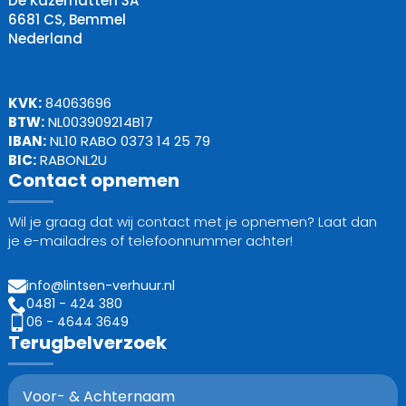
De Kazematten 3A
6681 CS, Bemmel
Nederland
KVK:
84063696
BTW:
NL003909214B17
IBAN:
NL10 RABO 0373 14 25 79
BIC:
RABONL2U
Contact opnemen
Wil je graag dat wij contact met je opnemen? Laat dan
je e-mailadres of telefoonnummer achter!
info@lintsen-verhuur.nl
0481 - 424 380
06 - 4644 3649
Terugbelverzoek