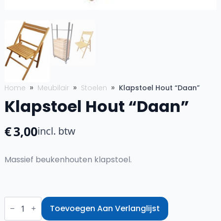
Home
Meubilair
Stoelen
Klapstoel Hout “Daan”
Klapstoel Hout “Daan”
€
3,00
incl. btw
Massief beukenhouten klapstoel.
Klapstoel
Hout
Toevoegen Aan Verlanglijst
"Daan"