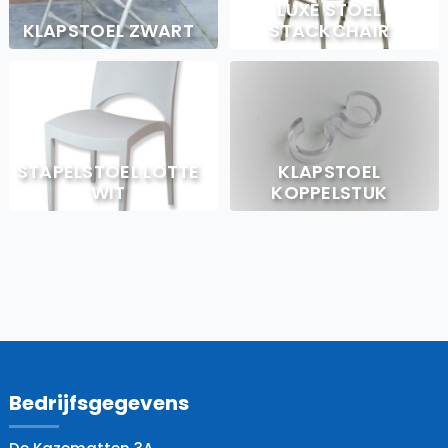
LUXE STOEL
KLAPSTOEL ZWART
STACKCHAIR
STAPELSTOEL LOTTE
KLAPSTOEL
WIT
KOPPELSTUK
Bedrijfsgegevens