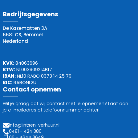
Bedrijfsgegevens
De Kazematten 3A
6681 CS, Bemmel
Nederland
KVK:
84063696
BTW:
NL003909214B17
IBAN:
NL10 RABO 0373 14 25 79
BIC:
RABONL2U
Contact opnemen
Wil je graag dat wij contact met je opnemen? Laat dan
je e-mailadres of telefoonnummer achter!
info@lintsen-verhuur.nl
0481 - 424 380
06 - 4644 3649