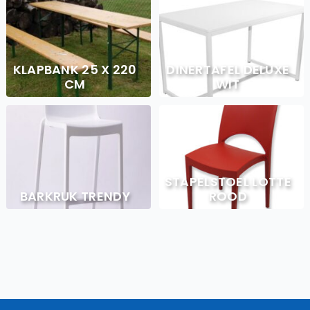
KLAPBANK 25 X 220
DINERTAFEL DELUXE
CM
WIT
STAPELSTOEL LOTTE
BARKRUK TRENDY
ROOD