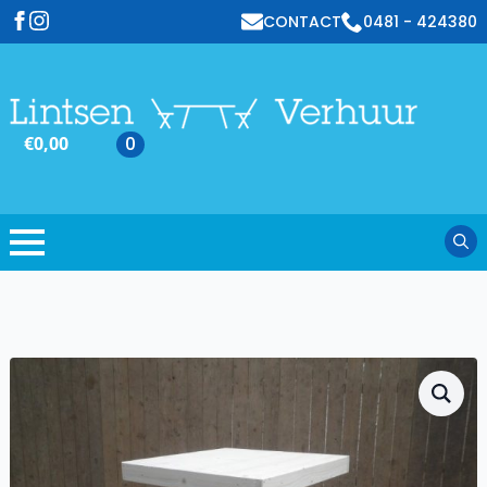
CONTACT
0481 - 424380
€
0,00
0
Sear
for: