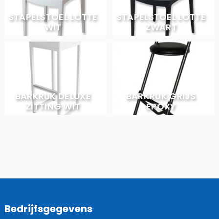
STAPELSTOEL LOTTE
STAPELSTOEL LOTTE
WIT
ZWART
BARKRUK DELUXE
BARKRUK GRIJS
ZITTING WIT
EPOXY
Bedrijfsgegevens