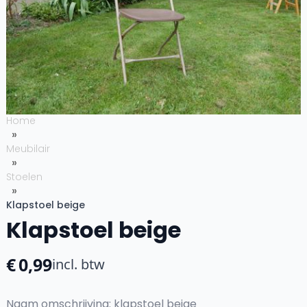
Home
Meubilair
Stoelen
Klapstoel beige
Klapstoel beige
€
0,99
incl. btw
Naam omschrijving: klapstoel beige