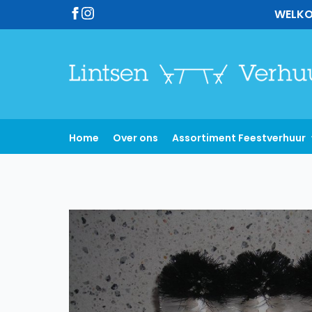
WELKO
Home
Over ons
Assortiment Feestverhuur