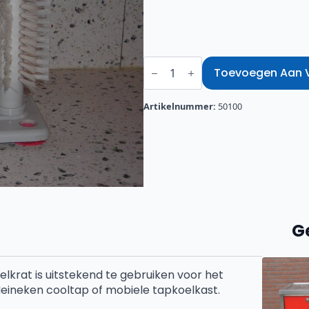
Spoelborstel
voor
Toevoegen Aan Ve
glaswerk
aantal
Artikelnummer:
50100
G
lkrat is uitstekend te gebruiken voor het
Heineken cooltap of mobiele tapkoelkast.