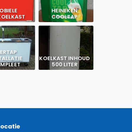
OBIELE
HEINEKEN
KOELKAST
COOLTAP
IERTAP
TALLATIE
KOELKAST INHOUD
MPLEET
500 LITER
Locatie