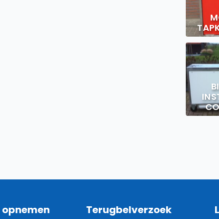
M
TAP
B
INS
CO
t opnemen
Terugbelverzoek