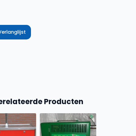
rlanglijst
erelateerde Producten