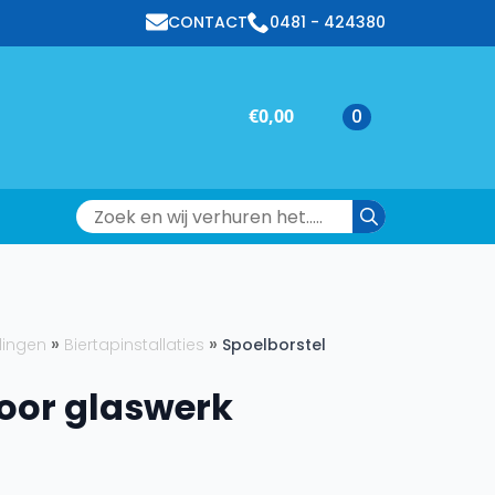
CONTACT
0481 - 424380
€
0,00
0
Search
for:
elingen
Biertapinstallaties
Spoelborstel
voor glaswerk