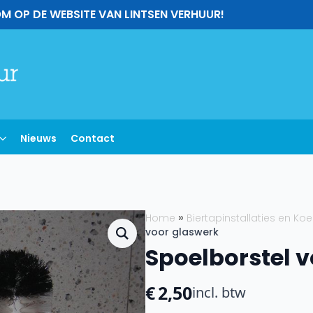
M OP DE WEBSITE VAN LINTSEN VERHUUR!
Nieuws
Contact
Home
Biertapinstallaties en Ko
voor glaswerk
Spoelborstel 
€
2,50
incl. btw