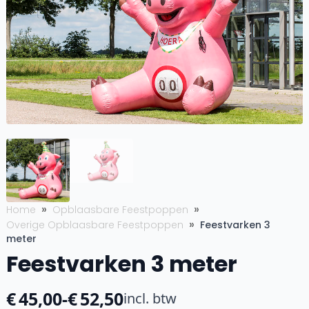
Home
Opblaasbare Feestpoppen
Overige Opblaasbare Feestpoppen
Feestvarken 3
meter
Feestvarken 3 meter
€
45,00
-
€
52,50
incl. btw
Prijsklasse: