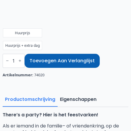
€45,00
tot
€52,50
Huurprijs
Huurprijs + extra dag
Feestvarken
3
Toevoegen Aan Verlanglijst
meter
aantal
Artikelnummer:
74020
Productomschrijving
Eigenschappen
There’s a party? Hier is het feestvarken!
Als er iemand in de familie
–
of vriendenkring, op de