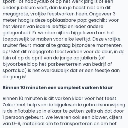
sport
–
of hobbyclub of op het werk jarig is of een
ander jubileum viert, dan kun je haast niet om dit
megagrote, vrolijke feestvarken heen. Ongeveer 3
meter hoog is deze opblaasbare po
p
: geschikt voor
het
vieren van iedere leeftijd en ieder andere
gelegenheid. Er worden
cijfers bij geleverd om het
toepass
el
ijk te maken voor elke leeftijd. Deze vrolijke
snuiter fleurt maar al te graag bijzondere momenten
op! Met dit megagrote feestvarken voor de deur, in de
tuin of op de oprit van de jarige op j
ub
ilaris (of
bijvoorbeeld op het parkeerterrein van bedrijf of
sportclub) is het overduidelijk dat er een feestje aan
de gang is!
Binnen 10 minuten een compleet varken klaa
r
Binnen 10 minuten is dit varken klaar voor het feest.
Z
ek
er met hulp van de bijgeleverde gebruiksaanwijzing
is de inflatable zo in elkaa
r
te zetten, zelfs als dat door
1 persoon gebeurt. We leveren ook een
blower, cijfers
van 0
–
9, materiaal om te transporteren en om het