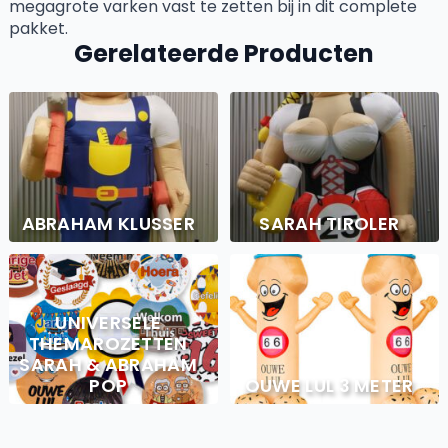
megagrote varken vast te zetten bij in dit complete
pakket.
Gerelateerde Producten
ABRAHAM KLUSSER
SARAH TIROLER
UNIVERSELE
THEMAROZETTEN
SARAH & ABRAHAM
POP
OUWE LUL 3 METER