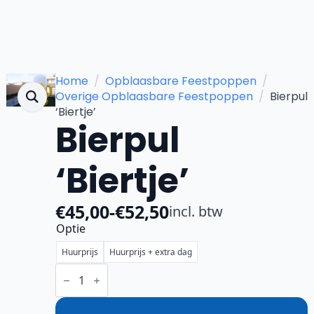
Home
Opblaasbare Feestpoppen
Overige Opblaasbare Feestpoppen
Bierpul
‘Biertje’
Bierpul
‘Biertje’
€
45,00
-
€
52,50
incl. btw
Prijsklasse:
Optie
€45,00
Huurprijs
Huurprijs + extra dag
tot
Bierpul
'Biertje'
€52,50
aantal