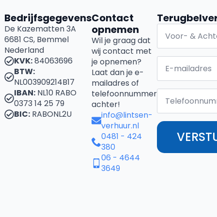
Bedrijfsgegevens
Contact
Terugbelve
opnemen
De Kazematten 3A
6681 CS, Bemmel
Wil je graag dat
Nederland
wij contact met
KVK:
84063696
je opnemen?
BTW:
Laat dan je e-
NL003909214B17
mailadres of
IBAN:
NL10 RABO
telefoonnummer
0373 14 25 79
achter!
BIC:
RABONL2U
info@lintsen-
verhuur.nl
VERST
0481 - 424
380
06 - 4644
3649