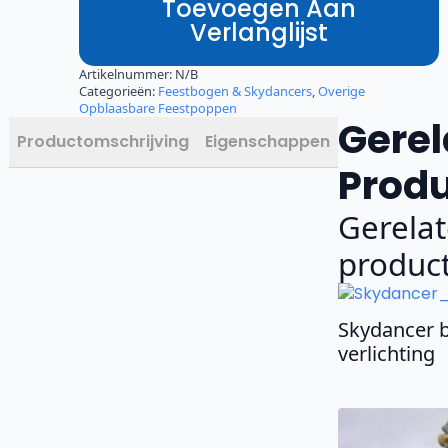
Toevoegen Aan
Verlanglijst
Artikelnummer:
N/B
Categorieën:
Feestbogen & Skydancers
,
Overige
Opblaasbare Feestpoppen
Gerel
Productomschrijving
Eigenschappen
Prod
Gerela
produc
Skydancer 
verlichting