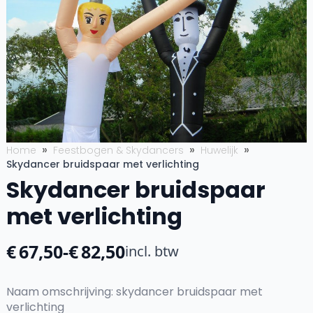
Home
Feestbogen & Skydancers
Huwelijk
Skydancer bruidspaar met verlichting
Skydancer bruidspaar
met verlichting
€
67,50
-
€
82,50
incl. btw
Prijsklasse:
€67,50
Naam omschrijving: skydancer bruidspaar met
tot
verlichting