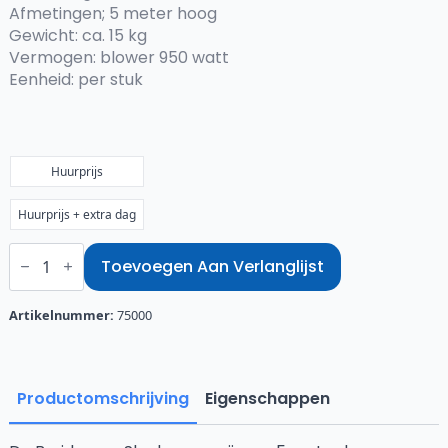
€82,50
Afmetingen; 5 meter hoog
Gewicht: ca. 15 kg
Vermogen: blower 950 watt
Eenheid: per stuk
Huurprijs
Huurprijs + extra dag
Skydancer
bruidspaar
Toevoegen Aan Verlanglijst
met
verlichting
aantal
Artikelnummer:
75000
Productomschrijving
Eigenschappen