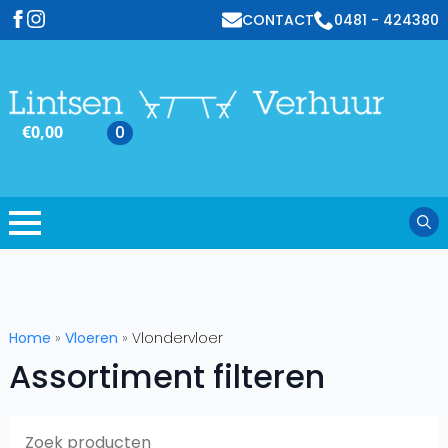
CONTACT
0481 - 424380
€
0,00
0
Sear
for:
Home
»
Vloeren
»
Vlondervloer
Assortiment filteren
S
f