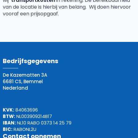
wij
transportkosten
in rekening. De bereikbaarheid
van de locatie is hierbij van belang. Wij doen hiervoor
vooraf een prijsopgaaf.
Bedrijfsgegevens
De Kazematten 3A
6681 CS, Bemmel
Nederland
KVK:
84063696
BTW:
NL003909214B17
IBAN:
NL10 RABO 0373 14 25 79
BIC:
RABONL2U
Contact opnemen