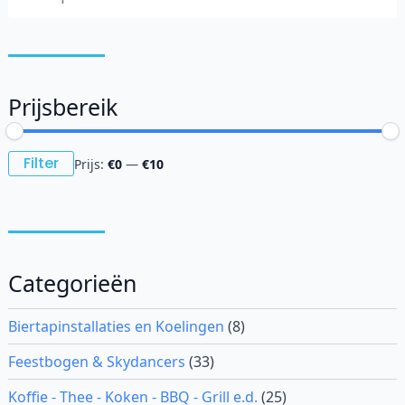
Prijsbereik
Min.
Max.
Filter
Prijs:
€0
—
€10
prijs
prijs
Categorieën
Biertapinstallaties en Koelingen
(8)
Feestbogen & Skydancers
(33)
Koffie - Thee - Koken - BBQ - Grill e.d.
(25)