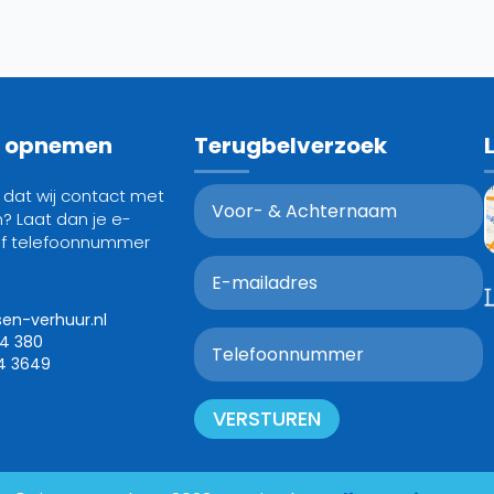
t opnemen
Terugbelverzoek
g dat wij contact met
? Laat dan je e-
of telefoonnummer
sen-verhuur.nl
24 380
4 3649
VERSTUREN