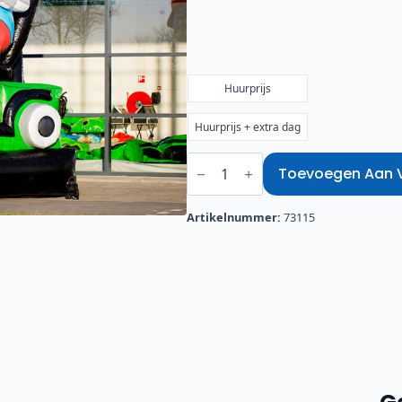
€50,00
tot
€57,50
Huurprijs
Huurprijs + extra dag
Abraham
Scootmobiel
Toevoegen Aan Ve
aantal
Artikelnummer:
73115