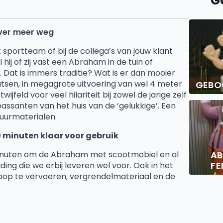
G
 ver meer weg
 s
portteam of bij de
col
lega’
s
van jouw klant
ij of zij vast een Abraham in de tuin of
n. Dat is immers traditie? Wat is er dan
mooier
tsen, in
megagrote uitvoering van wel 4 meter
GEBO
ijfeld voor veel hilariteit bij zowel de jarige
zelf
 passanten van het
huis van de
‘
gelukkige’. Een
uurmaterialen.
0 minuten klaar voor
gebruik
minuten om de Abraham met scootmobiel en al
A
FE
iding die we erbij leveren we
l
v
oor. Ook in he
t
pop te ver
v
oeren,
vergrendelmateriaal en de