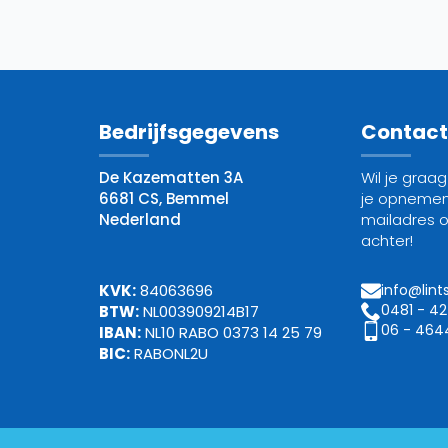
Bedrijfsgegevens
Contac
De Kazematten 3A
Wil je graa
6681 CS, Bemmel
je opnemen
Nederland
mailadres 
achter!
KVK:
84063696
info@lint
0481 - 4
BTW:
NL003909214B17
06 - 464
IBAN:
NL10 RABO 0373 14 25 79
BIC:
RABONL2U