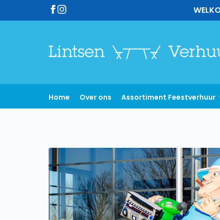
WELKO
Home
Over ons
Assortiment Feestverhuur