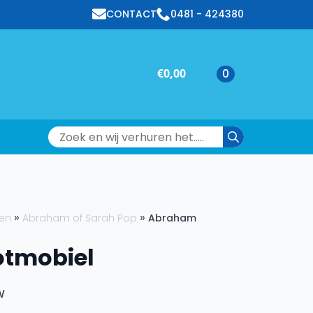
CONTACT
0481 - 424380
€
0,00
0
Search
for:
en
Abraham of Sarah Pop
Abraham
tmobiel
w