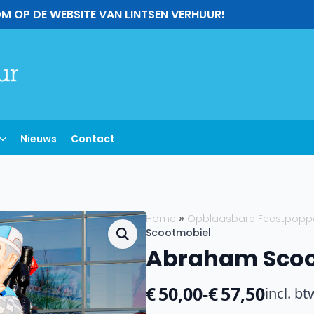
M OP DE WEBSITE VAN LINTSEN VERHUUR!
Nieuws
Contact
Home
Opblaasbare Feestpopp
Scootmobiel
Abraham Scoo
€
50,00
-
€
57,50
incl. bt
Prijsklasse: