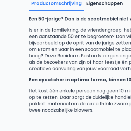
Productomschrijving
Eigenschappen
Een 50-jarige? Dan is de scootmobiel niet
Is er in de familiekring, de vriendengroe
p, het
een aanstaande 50’er te begroeten? Dan wil h
bijvoorbeeld op
d
e oprit van de jarige zette
om Bram en Saar in een s
co
otmobiel te plaa
hoog? Deze Benidorm
Bastards zorgen ongetw
als de bezoekers van zijn of haa
r
feestje én
creatieve aanvulling van jouw
vo
orraad
verh
Een eycatcher in optima forma, binnen 1
Het kost één enkele persoon nog geen 10 
op te zetten. Daar zorgt de duidelijke handle
pakket: materiaal om de circa 15 kilo zware 
twee noodzakelijke blowers.