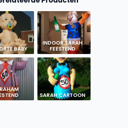
erelateerde Producten
INDOOR SARAH
ORTE BABY
FEESTEND
BRAHAM
ESTEND
SARAH CARTOON