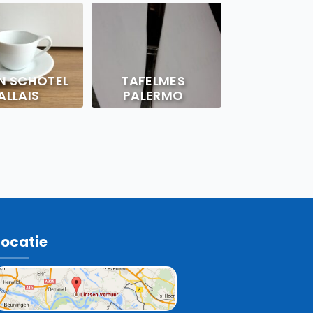
N SCHOTEL
TAFELMES
ALLAIS
PALERMO
Locatie