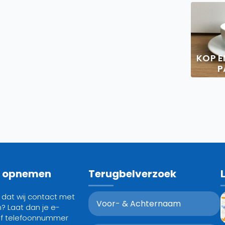
KOP E
P
t opnemen
Terugbelverzoek
g dat wij contact met
? Laat dan je e-
of telefoonnummer