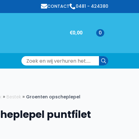
CONTACT
0481 - 424380
€
0,00
0
Search
for:
k
Bestek
Groenten opscheplepel
heplepel puntfilet