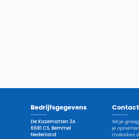
Bedrijfsgegevens
Contac
De Kazematten 3A
Wil je graa
6681 CS, Bemmel
je opnemen
Nederland
mailadres 