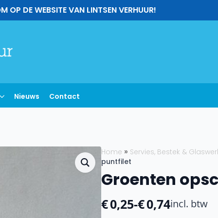
M OP DE WEBSITE VAN LINTSEN VERHUUR!
Nieuws
Contact
Home
Servies, Bestek & Glaswer
puntfilet
Groenten opsc
€
0,25
-
€
0,74
incl. btw
Prijsklasse: