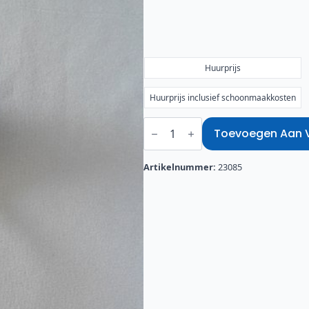
€0,25
tot
€0,74
Huurprijs
Huurprijs inclusief schoonmaakkosten
Groenten
opscheplepel
Toevoegen Aan Ve
puntfilet
aantal
Artikelnummer:
23085