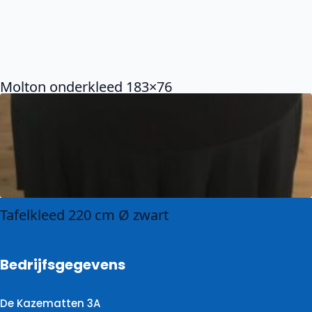
Molton onderkleed 183×76
Tafelkleed 220 cm Ø zwart
Bedrijfsgegevens
De Kazematten 3A