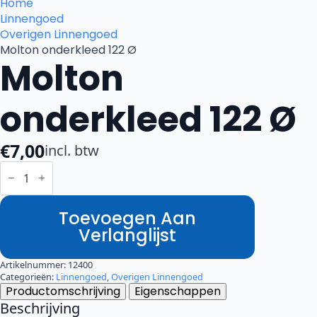
Home
Linnengoed
Overigen Linnengoed
Molton onderkleed 122 Ø
Molton
onderkleed 122 Ø
€
7,00
incl. btw
Molton
onderkleed
122
Ø
aantal
Toevoegen Aan
Verlanglijst
Artikelnummer:
12400
Categorieën:
Linnengoed
,
Overigen Linnengoed
Productomschrijving
Eigenschappen
Beschrijving