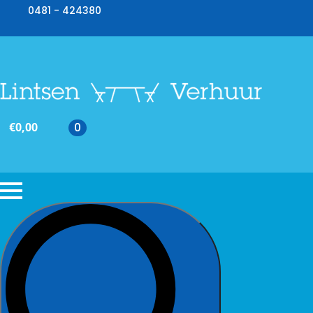
0481 - 424380
€
0,00
0