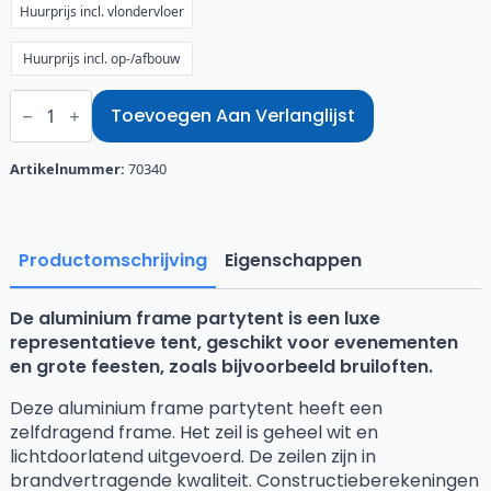
Huurprijs incl. vlondervloer
Huurprijs incl. op-/afbouw
Alu.
frame
Toevoegen Aan Verlanglijst
partytent
8x15
aantal
Artikelnummer:
70340
Productomschrijving
Eigenschappen
De aluminium frame partytent is een luxe
representatieve tent, geschikt voor evenementen
en grote feesten, zoals bijvoorbeeld bruiloften.
Deze aluminium frame partytent heeft een
zelfdragend frame. Het zeil is geheel wit en
lichtdoorlatend uitgevoerd. De zeilen zijn in
brandvertragende kwaliteit. Constructieberekeningen