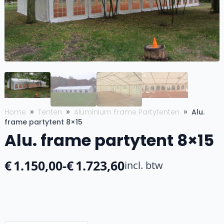
Home
Tenten
Aluminium Frame Partytenten
Alu.
frame partytent 8×15
Alu. frame partytent 8×15
€
1.150,00
-
€
1.723,60
incl. btw
Prijsklasse:
€1.150,00
tot
€1.723,60