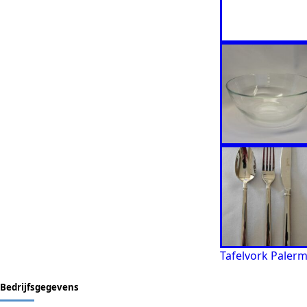
Soepkop met
schotel alliance
Glazen schaal 25
cm Ø
Tafelvork Paler
Bedrijfsgegevens