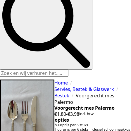
Home
Servies, Bestek & Glaswerk
Bestek
Voorgerecht mes
Palermo
Voorgerecht mes Palermo
€
1,80
-
€
3,98
incl. btw
Prijsklasse:
opties
€1,80
huurprijs per 6 stuks
tot
huurprijs per 6 stuks inclusief schoonmaakkos