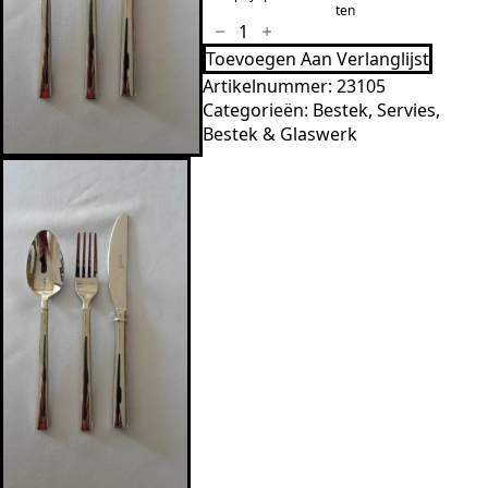
ten
€3,98
Voorgerecht
mes
Toevoegen Aan Verlanglijst
Palermo
aantal
Artikelnummer:
23105
Categorieën:
Bestek
,
Servies,
Bestek & Glaswerk