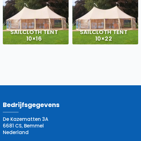
SAILCLOTH TENT
SAILCLOTH TENT
10×16
10×22
Bedrijfsgegevens
De Kazematten 3A
6681 CS, Bemmel
Nederland