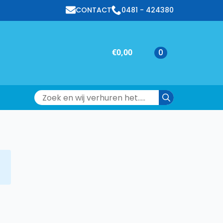
CONTACT
0481 - 424380
€
0,00
0
Search
for: