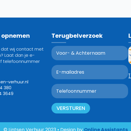
t opnemen
Terugbelverzoek
g dat wij contact met
? Laat dan je e-
of telefoonnummer
sen-verhuur.nl
24 380
4 3649
VERSTUREN
© Lintsen Verhuur 2023 • Design by
Online Assistants