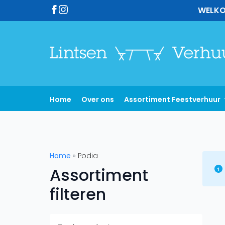
WELKO
Home
Over ons
Assortiment Feestverhuur
Home
»
Podia
Assortiment
filteren
Searc