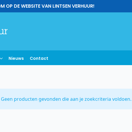
M OP DE WEBSITE VAN LINTSEN VERHUUR!
Nieuws
Contact
Geen producten gevonden die aan je zoekcriteria voldoen.
h