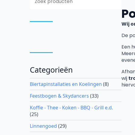
for:
Po
Wij o
De po
Een h
Meerd
evene
Categorieën
Afhan
wij
tr
Biertapinstallaties en Koelingen
(8)
hierv
Feestbogen & Skydancers
(33)
Koffie - Thee - Koken - BBQ - Grill e.d.
(25)
Linnengoed
(29)