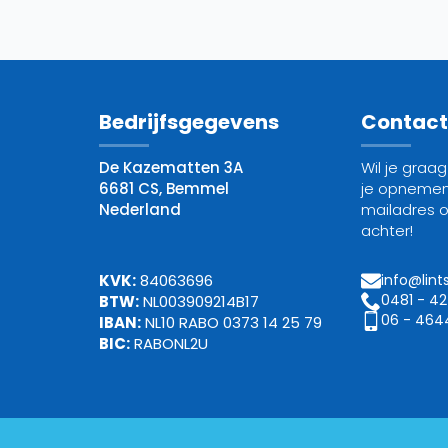
Bedrijfsgegevens
Contac
De Kazematten 3A
Wil je graa
6681 CS, Bemmel
je opnemen
Nederland
mailadres 
achter!
KVK:
84063696
info@lint
0481 - 4
BTW:
NL003909214B17
06 - 464
IBAN:
NL10 RABO 0373 14 25 79
BIC:
RABONL2U