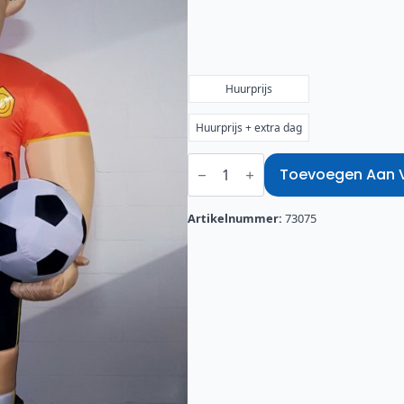
€45,00
tot
€52,50
Huurprijs
Huurprijs + extra dag
Abraham
Voetballer
Toevoegen Aan Ve
aantal
Artikelnummer:
73075