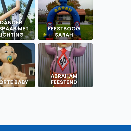
YDANCER
SPAAR MET
FEESTBOOG
LICHTING
SARAH
ABRAHAM
ORTE BABY
FEESTEND