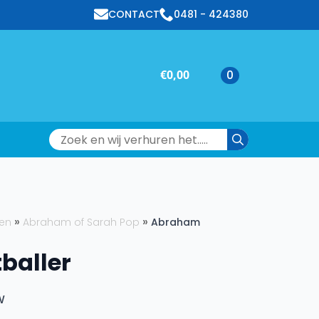
CONTACT
0481 - 424380
€
0,00
0
Search
for:
en
Abraham of Sarah Pop
Abraham
baller
w