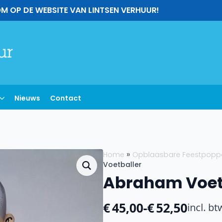
M OP DE WEBSITE VAN LINTSEN VERHUUR!
Nieuws
Contact
Home
Opblaasbare Feestpopp
Voetballer
Abraham Voet
€
45,00
-
€
52,50
incl. bt
Prijsklasse: