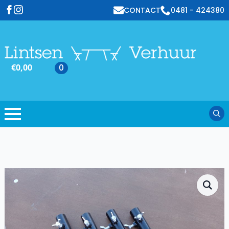
CONTACT
0481 - 424380
€
0,00
0
Sear
for: