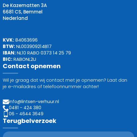
De Kazematten 3A
6681 CS, Bemmel
Nederland
KVK:
84063696
BTW:
NL003909214B17
IBAN:
NL10 RABO 0373 14 25 79
BIC:
RABONL2U
Contact opnemen
Wil je graag dat wij contact met je opnemen? Laat dan
je e-mailadres of telefoonnummer achter!
info@lintsen-verhuur.nl
0481 - 424 380
06 - 4644 3649
Terugbelverzoek