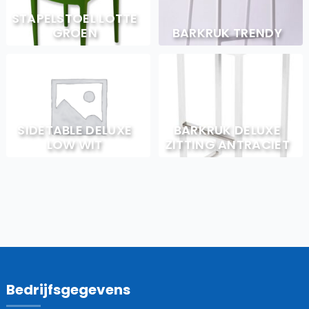
STAPELSTOEL LOTTE
GROEN
BARKRUK TRENDY
SIDETABLE DELUXE
BARKRUK DELUXE
LOW WIT
ZITTING ANTRACIET
Bedrijfsgegevens