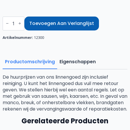
Tafelkleed
president
Toevoegen Aan Verlanglijst
130
x
170
Artikelnummer:
12300
cm
wit
aantal
Productomschrijving
Eigenschappen
De huurprijzen van ons linnengoed zijn inclusief
reiniging. U kunt het linnengoed dus vuil mee retour
geven. We stellen hierbij wel een aantal regels. Let op
met gebruik van sausen, wijn, kaarsen, etc. In geval van
manco, breuk, of onherstelbare vlekken, brandgaten
rekenen wij de vervangingswaarde of reparatiekosten.
Gerelateerde Producten