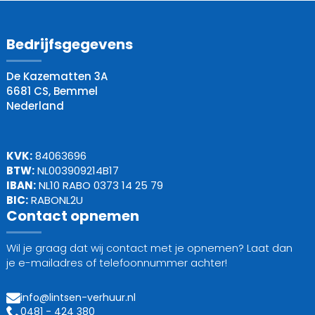
Bedrijfsgegevens
De Kazematten 3A
6681 CS, Bemmel
Nederland
KVK:
84063696
BTW:
NL003909214B17
IBAN:
NL10 RABO 0373 14 25 79
BIC:
RABONL2U
Contact opnemen
Wil je graag dat wij contact met je opnemen? Laat dan
je e-mailadres of telefoonnummer achter!
info@lintsen-verhuur.nl
0481 - 424 380