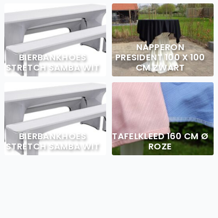
NAPPERON
BIERBANKHOES
PRESIDENT 100 X 100
STRETCH SAMBA WIT
CM ZWART
BIERBANKHOES
TAFELKLEED 160 CM Ø
STRETCH SAMBA WIT
ROZE