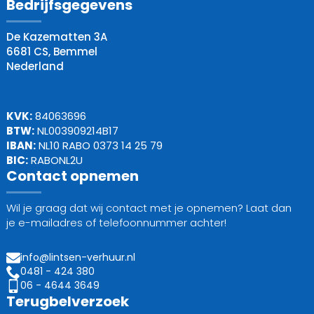
Bedrijfsgegevens
De Kazematten 3A
6681 CS, Bemmel
Nederland
KVK:
84063696
BTW:
NL003909214B17
IBAN:
NL10 RABO 0373 14 25 79
BIC:
RABONL2U
Contact opnemen
Wil je graag dat wij contact met je opnemen? Laat dan
je e-mailadres of telefoonnummer achter!
info@lintsen-verhuur.nl
0481 - 424 380
06 - 4644 3649
Terugbelverzoek