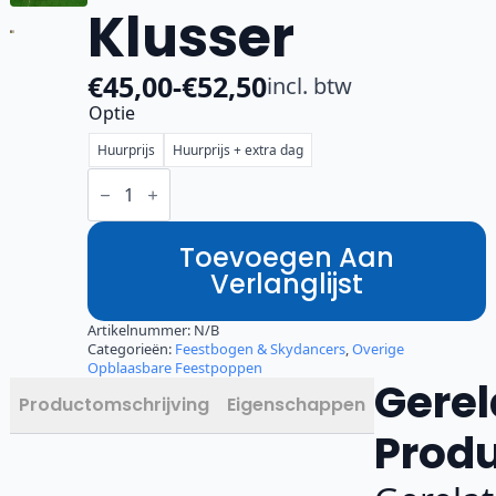
Klusser
€
45,00
-
€
52,50
incl. btw
Prijsklasse:
Optie
€45,00
Huurprijs
Huurprijs + extra dag
tot
Abraham
Klusser
€52,50
aantal
Toevoegen Aan
Verlanglijst
Artikelnummer:
N/B
Categorieën:
Feestbogen & Skydancers
,
Overige
Opblaasbare Feestpoppen
Gerel
Productomschrijving
Eigenschappen
Prod