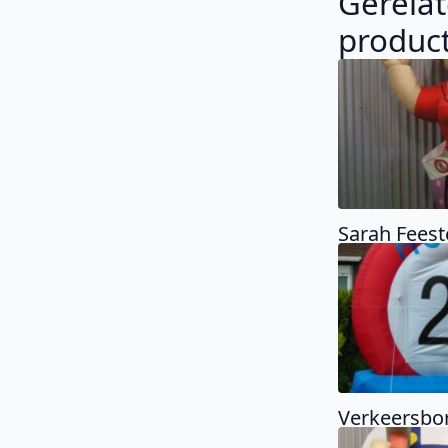
Gerela
produc
Sarah Fees
Verkeersbo