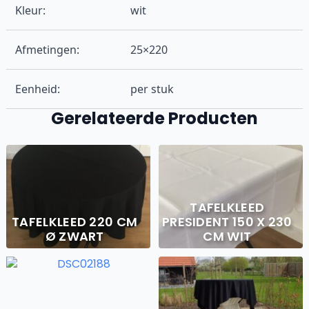
Kleur:
wit
Afmetingen:
25×220
Eenheid:
per stuk
Gerelateerde Producten
TAFELKLEED
TAFELKLEED 220 CM
PRESIDENT 150 X 230
Ø ZWART
CM WIT