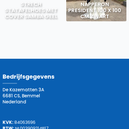
STRECH
NAPPERON
STATAFELHOES MET
PRESIDENT 100 X 100
COVER SAMBA GEEL
CM ZWART
Bedrijfsgegevens
De Kazematten 3A
6681 CS, Bemmel
Nederland
KVK:
84063696
BTW:
NL003909214B17