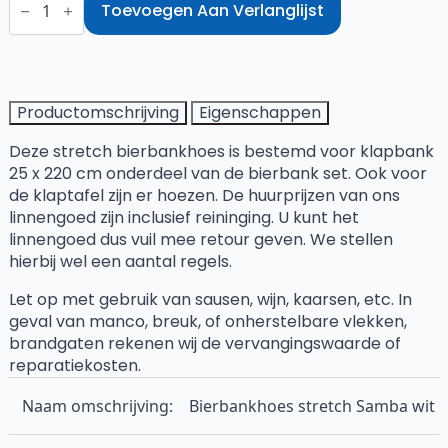
stretch
Toevoegen Aan Verlanglijst
Samba
wit
aantal
Productomschrijving
Eigenschappen
Deze stretch bierbankhoes is bestemd voor klapbank
25 x 220 cm onderdeel van de bierbank set. Ook voor
de klaptafel zijn er hoezen. De huurprijzen van ons
linnengoed zijn inclusief reininging. U kunt het
linnengoed dus vuil mee retour geven. We stellen
hierbij wel een aantal regels.
Let op met gebruik van sausen, wijn, kaarsen, etc. In
geval van manco, breuk, of onherstelbare vlekken,
brandgaten rekenen wij de vervangingswaarde of
reparatiekosten.
Naam omschrijving:
Bierbankhoes stretch Samba wit