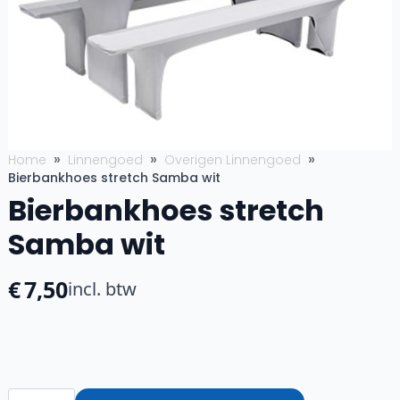
Home
Linnengoed
Overigen Linnengoed
Bierbankhoes stretch Samba wit
Bierbankhoes stretch
Samba wit
€
7,50
incl. btw
Bierbankhoes