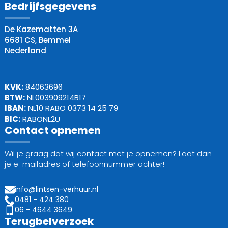
Bedrijfsgegevens
De Kazematten 3A
6681 CS, Bemmel
Nederland
KVK:
84063696
BTW:
NL003909214B17
IBAN:
NL10 RABO 0373 14 25 79
BIC:
RABONL2U
Contact opnemen
Wil je graag dat wij contact met je opnemen? Laat dan
je e-mailadres of telefoonnummer achter!
info@lintsen-verhuur.nl
0481 - 424 380
06 - 4644 3649
Terugbelverzoek