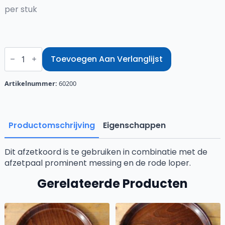
per stuk
Afzetkoord
rood
Toevoegen Aan Verlanglijst
180
cm
aantal
Artikelnummer:
60200
Productomschrijving
Eigenschappen
Dit afzetkoord is te gebruiken in combinatie met de
afzetpaal prominent messing en de rode loper.
Gerelateerde Producten