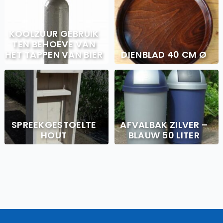
KOOLZUUR GEBRUIK
TEN BEHOEVE VAN
HET TAPPEN VAN BIER
DIENBLAD 40 CM Ø
SPREEKGESTOELTE
AFVALBAK ZILVER –
HOUT
BLAUW 50 LITER