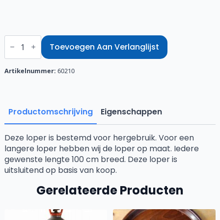
Rode
loper
Toevoegen Aan Verlanglijst
250
x
90
Artikelnummer:
60210
cm
aantal
Productomschrijving
Eigenschappen
Deze loper is bestemd voor hergebruik. Voor een
langere loper hebben wij de loper op maat. Iedere
gewenste lengte 100 cm breed. Deze loper is
uitsluitend op basis van koop.
Gerelateerde Producten