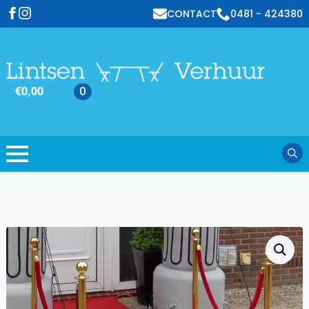
CONTACT
0481 - 424380
€
0,00
0
Sear
for: