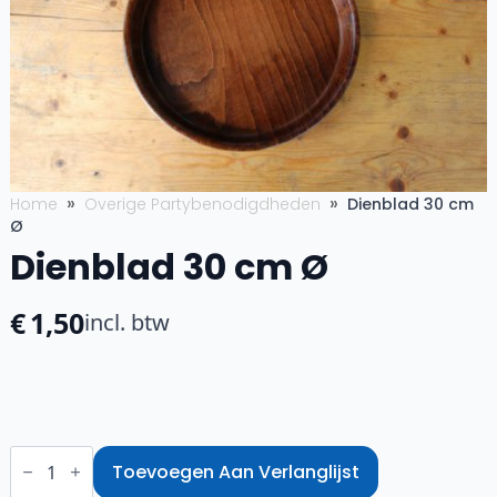
Home
Overige Partybenodigdheden
Dienblad 30 cm
Ø
Dienblad 30 cm Ø
€
1,50
incl. btw
Dienblad
30
Toevoegen Aan Verlanglijst
cm