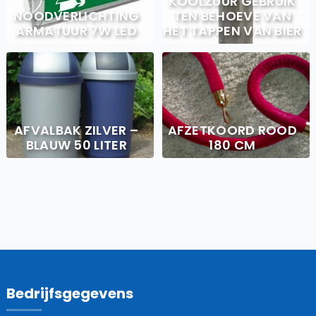
KOOLZUUR GEBRUIK
NOODVERLICHTING
TEN BEHOEVE VAN
ARMATUUR 7W LED
HET TAPPEN VAN BIER
AFVALBAK ZILVER –
AFZETKOORD ROOD
BLAUW 50 LITER
180 CM
Bedrijfsgegevens