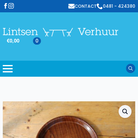
CONTACT
0481 - 424380
€
0,00
0
Sear
for: