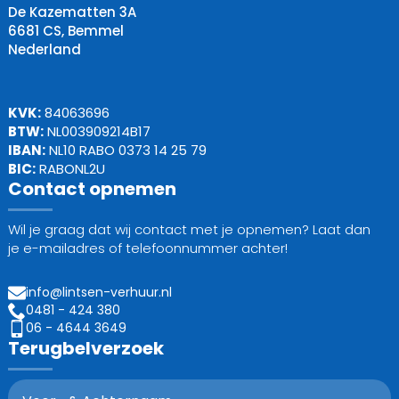
De Kazematten 3A
6681 CS, Bemmel
Nederland
KVK:
84063696
BTW:
NL003909214B17
IBAN:
NL10 RABO 0373 14 25 79
BIC:
RABONL2U
Contact opnemen
Wil je graag dat wij contact met je opnemen? Laat dan
je e-mailadres of telefoonnummer achter!
info@lintsen-verhuur.nl
0481 - 424 380
06 - 4644 3649
Terugbelverzoek