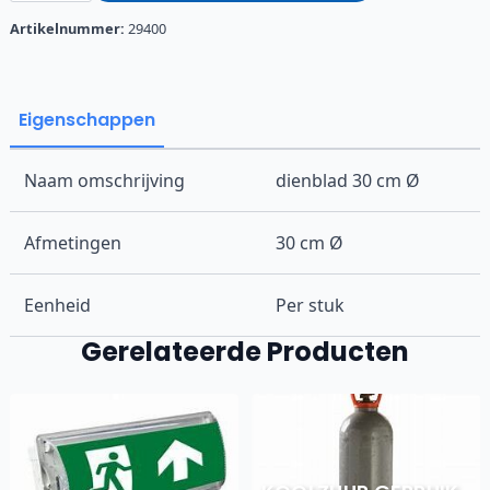
Ø
aantal
Artikelnummer:
29400
Eigenschappen
Naam omschrijving
dienblad 30 cm Ø
Afmetingen
30 cm Ø
Eenheid
Per stuk
Gerelateerde Producten