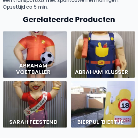
een transporttas met spantouwen en haringen.
Opzettijd ca 5 min.
Gerelateerde Producten
ABRAHAM
VOETBALLER
ABRAHAM KLUSSER
SARAH FEESTEND
BIERPUL ‘BIERTJE’