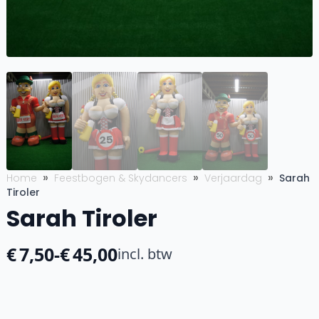
Home
Feestbogen & Skydancers
Verjaardag
Sarah
Tiroler
Sarah Tiroler
€
7,50
-
€
45,00
incl. btw
Prijsklasse:
€7,50
tot