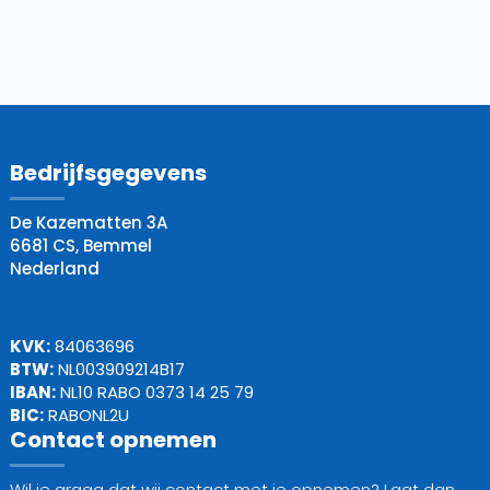
Bedrijfsgegevens
De Kazematten 3A
6681 CS, Bemmel
Nederland
KVK:
84063696
BTW:
NL003909214B17
IBAN:
NL10 RABO 0373 14 25 79
BIC:
RABONL2U
Contact opnemen
Wil je graag dat wij contact met je opnemen? Laat dan