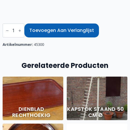
Noodverlichting
armatuur
Toevoegen Aan Verlanglijst
7w
LED
aantal
Artikelnummer:
45300
Gerelateerde Producten
DIENBLAD
KAPSTOK STAAND 50
RECHTHOEKIG
CM Ø