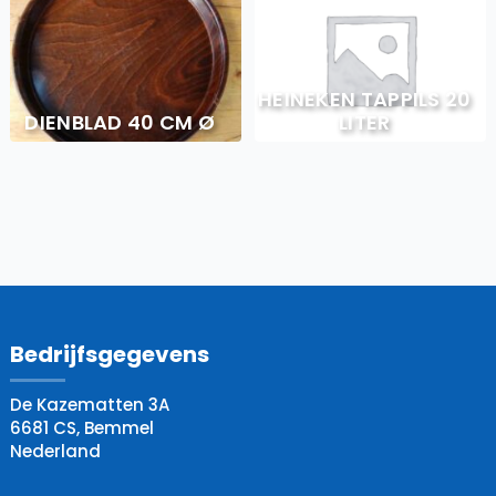
HEINEKEN TAPPILS 20
DIENBLAD 40 CM Ø
LITER
Bedrijfsgegevens
De Kazematten 3A
6681 CS, Bemmel
Nederland