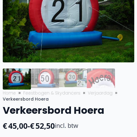
Home
Feestbogen & Skydancers
Verjaardag
Verkeersbord Hoera
Verkeersbord Hoera
€
45,00
-
€
52,50
incl. btw
Prijsklasse: