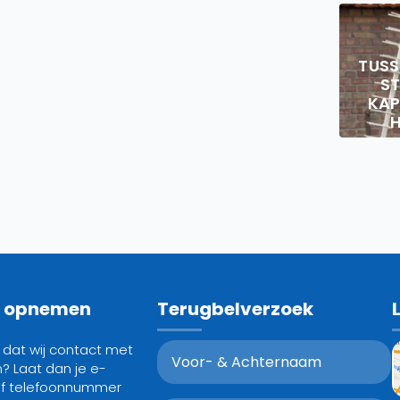
TUS
S
KAP
t opnemen
Terugbelverzoek
g dat wij contact met
? Laat dan je e-
of telefoonnummer