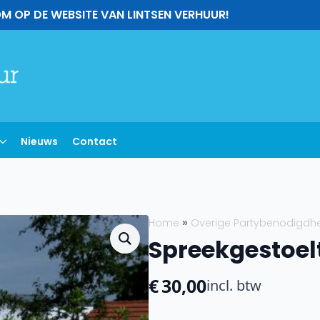
M OP DE WEBSITE VAN LINTSEN VERHUUR!
Nieuws
Contact
Home
Overige Partybenodigdh
Spreekgestoel
€
30,00
incl. btw