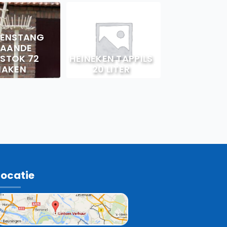
SENSTANG
TAANDE
STOK 72
HEINEKEN TAPPILS
HAKEN
20 LITER
Locatie