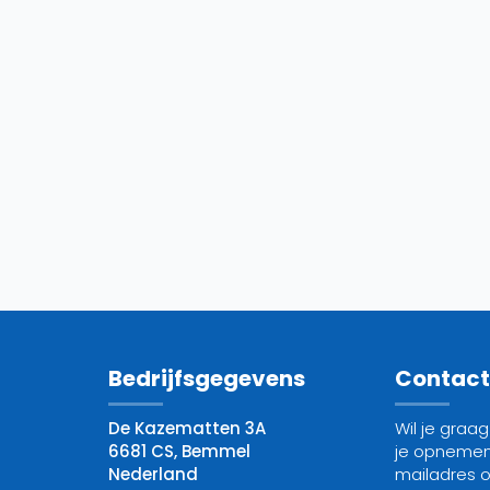
Bedrijfsgegevens
Contac
De Kazematten 3A
Wil je graa
6681 CS, Bemmel
je opnemen
Nederland
mailadres 