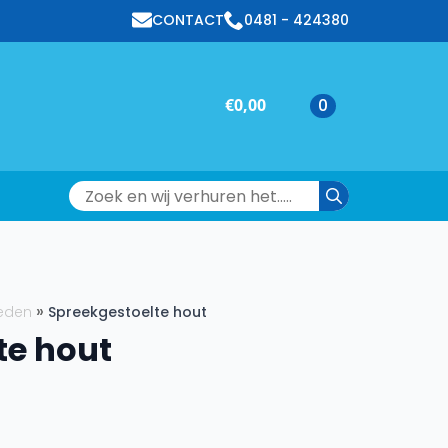
CONTACT
0481 - 424380
€
0,00
0
Search
for:
eden
Spreekgestoelte hout
te hout