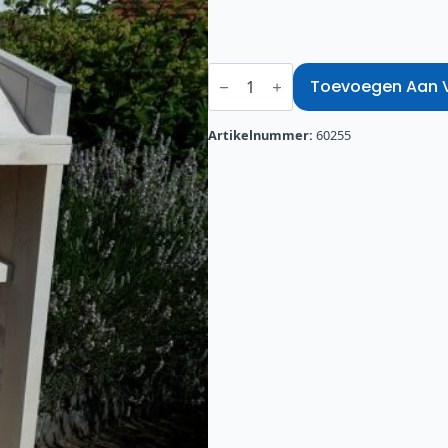
Spreekgestoelte
hout
Toevoegen Aan Ve
aantal
Artikelnummer:
60255